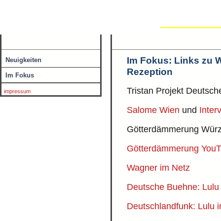
Eberhard Kloke
Werke
Neuigkeiten
navigation
musikakzente21
Im Fokus: Links zu 
Neuigkeiten
Rezeption
Im Fokus
Tristan Projekt Deutsc
impressum
Salome Wien
und
Inter
Götterdämmerung Wür
Götterdämmerung You
Wagner im Netz
Deutsche Buehne: Lulu
Deutschlandfunk: Lulu