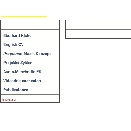
Eberhard Kloke
Werke
Neuigkeiten
navigation
musikakzente21
Eberhard Kloke
English CV
Programm
Musik-Konzept
Projekte/ Zyklen
Audio-Mitschnitte EK
Videodokumentation
Publikationen
impressum