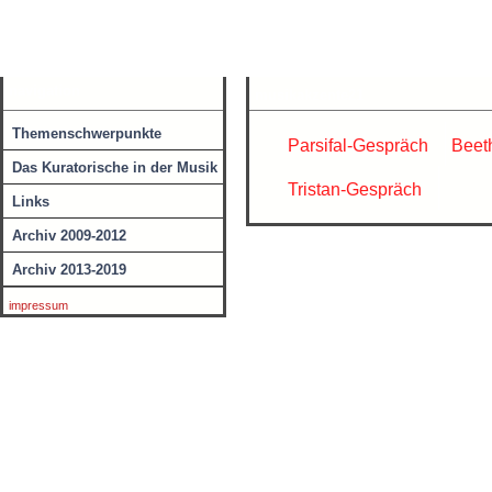
Eberhard Kloke
Werke
Neuigkeiten
navigation
musikakzente21
Themenschwerpunkte
Parsifal-Gespräch
Beet
Das Kuratorische in der Musik
Tristan-Gespräch
Links
Archiv 2009-2012
Archiv 2013-2019
impressum